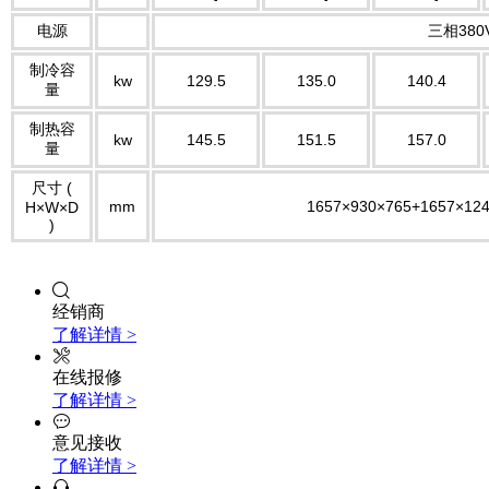
电源
三相380V
制冷容
kw
129.5
135.0
140.4
量
制热容
kw
145.5
151.5
157.0
量
尺寸 (
mm
1657×930×765+1657×12
H×W×D
)
经销商
了解详情 >
在线报修
了解详情 >
意见接收
了解详情 >